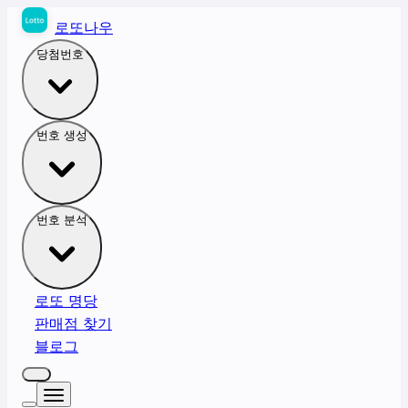
로또나우
당첨번호
번호 생성
번호 분석
로또 명당
판매점 찾기
블로그