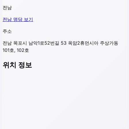
전남
전남
명당 보기
주소
전남 목포시 남악1로52번길 53 옥암2휴먼시아 주상가동
101호, 102호
위치 정보