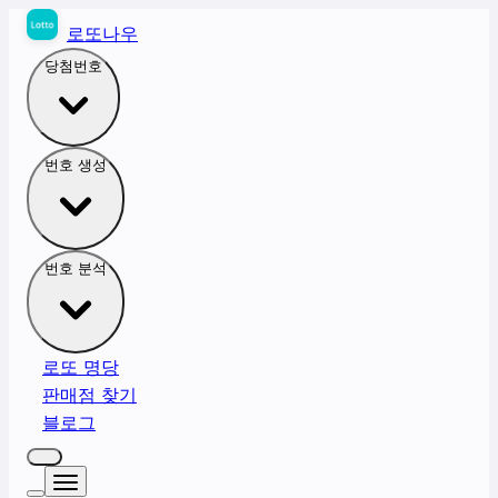
로또나우
당첨번호
번호 생성
번호 분석
로또 명당
판매점 찾기
블로그