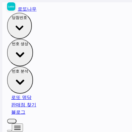
로또나우
당첨번호
번호 생성
번호 분석
로또 명당
판매점 찾기
블로그