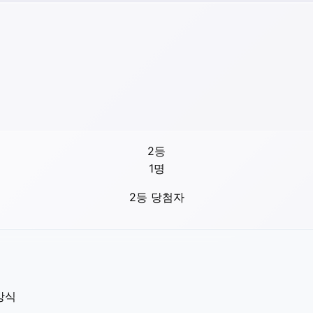
2등
1
명
2등 당첨자
방식