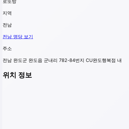
로또방
지역
전남
전남
명당 보기
주소
전남 완도군 완도읍 군내리 782-84번지 CU완도행복점 내
위치 정보