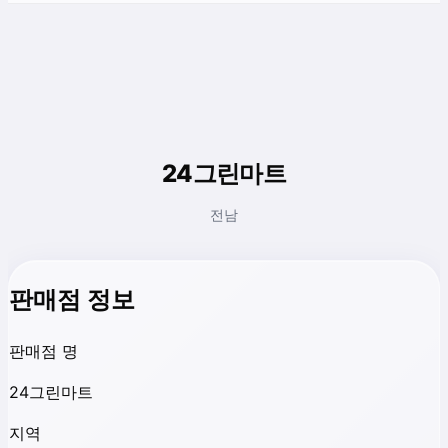
24그린마트
전남
판매점 정보
판매점 명
24그린마트
지역