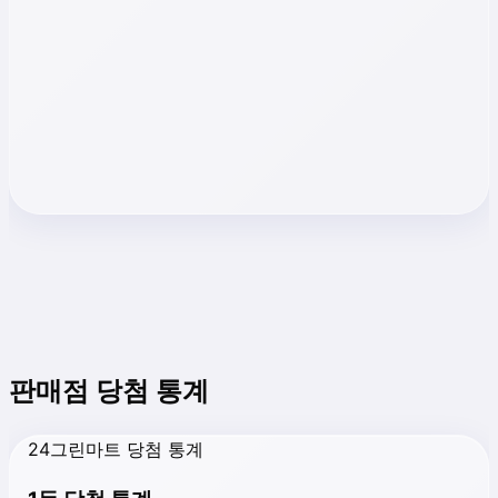
판매점 당첨 통계
24그린마트 당첨 통계