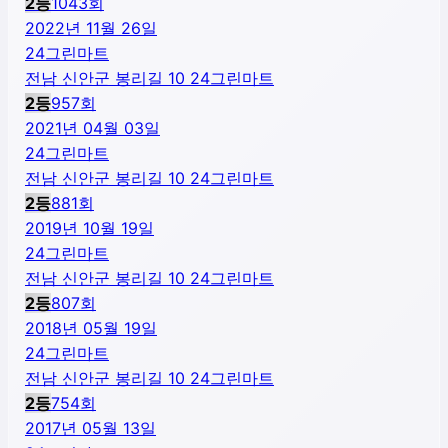
2
등
1043
회
2022년 11월 26일
24그린마트
전남 신안군 봉리길 10 24그린마트
2
등
957
회
2021년 04월 03일
24그린마트
전남 신안군 봉리길 10 24그린마트
2
등
881
회
2019년 10월 19일
24그린마트
전남 신안군 봉리길 10 24그린마트
2
등
807
회
2018년 05월 19일
24그린마트
전남 신안군 봉리길 10 24그린마트
2
등
754
회
2017년 05월 13일