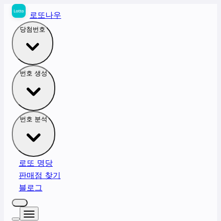
로또나우
당첨번호
번호 생성
번호 분석
로또 명당
판매점 찾기
블로그