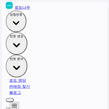
로또나우
당첨번호
번호 생성
번호 분석
로또 명당
판매점 찾기
블로그