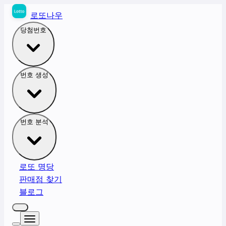
로또나우
당첨번호
번호 생성
번호 분석
로또 명당
판매점 찾기
블로그