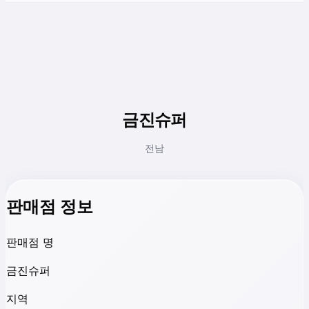
금진슈퍼
전남
판매점 정보
판매점 명
금진슈퍼
지역