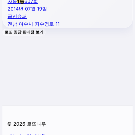
자동
1
등
607
회
2014년 07월 19일
금진슈퍼
전남 여수시 좌수영로 11
로또 명당 판매점 보기
©
2026
로또나우