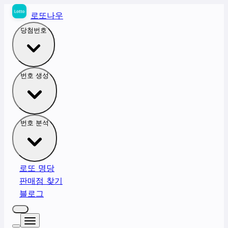
로또나우
당첨번호
번호 생성
번호 분석
로또 명당
판매점 찾기
블로그