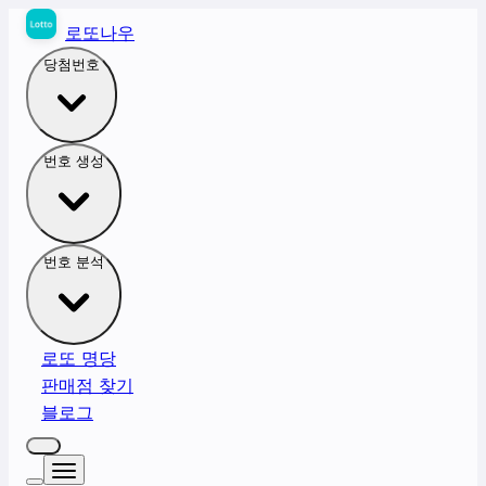
로또나우
당첨번호
번호 생성
번호 분석
로또 명당
판매점 찾기
블로그