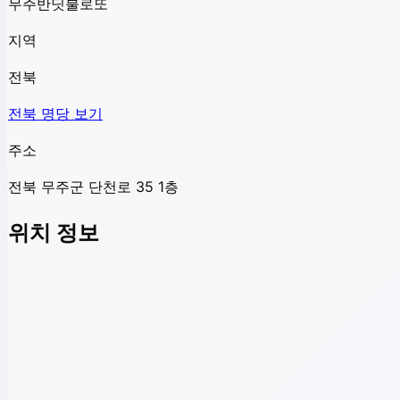
무주반딧불로또
지역
전북
전북
명당 보기
주소
전북 무주군 단천로 35 1층
위치 정보