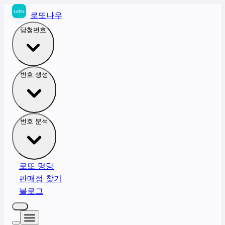
로또나우
당첨번호
번호 생성
번호 분석
로또 명당
판매점 찾기
블로그