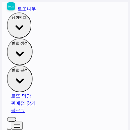
로또나우
당첨번호
번호 생성
번호 분석
로또 명당
판매점 찾기
블로그