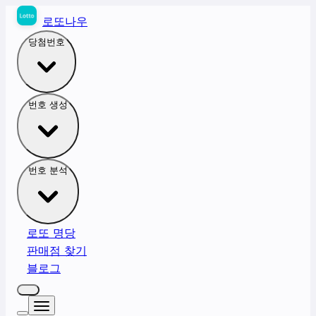
로또나우
당첨번호
번호 생성
번호 분석
로또 명당
판매점 찾기
블로그