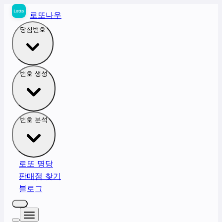
로또나우
당첨번호
번호 생성
번호 분석
로또 명당
판매점 찾기
블로그