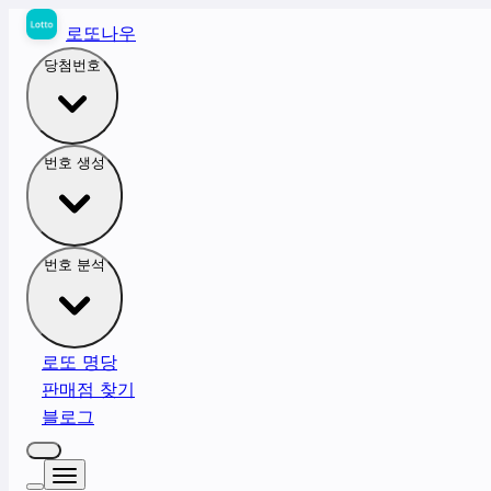
로또나우
당첨번호
번호 생성
번호 분석
로또 명당
판매점 찾기
블로그