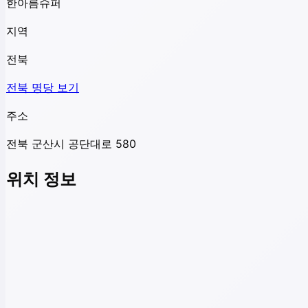
한아름슈퍼
지역
전북
전북
명당 보기
주소
전북 군산시 공단대로 580
위치 정보