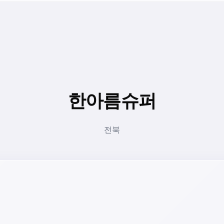
한아름슈퍼
전북