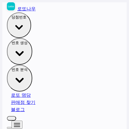
로또나우
당첨번호
번호 생성
번호 분석
로또 명당
판매점 찾기
블로그