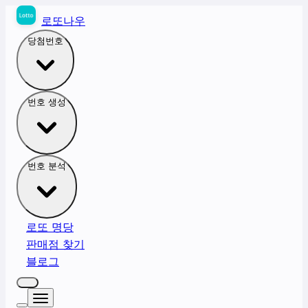
로또나우
당첨번호
번호 생성
번호 분석
로또 명당
판매점 찾기
블로그