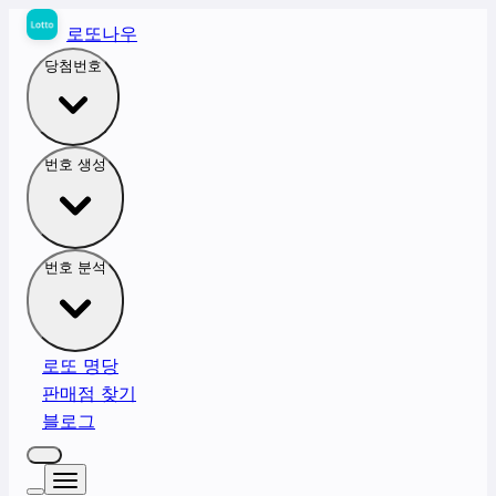
로또나우
당첨번호
번호 생성
번호 분석
로또 명당
판매점 찾기
블로그