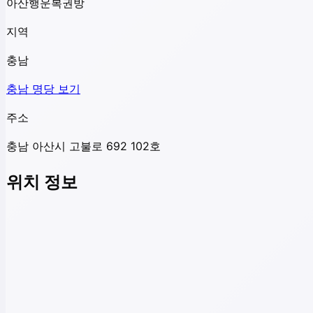
아산행운복권방
지역
충남
충남
명당 보기
주소
충남 아산시 고불로 692 102호
위치 정보