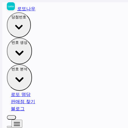
로또나우
당첨번호
번호 생성
번호 분석
로또 명당
판매점 찾기
블로그