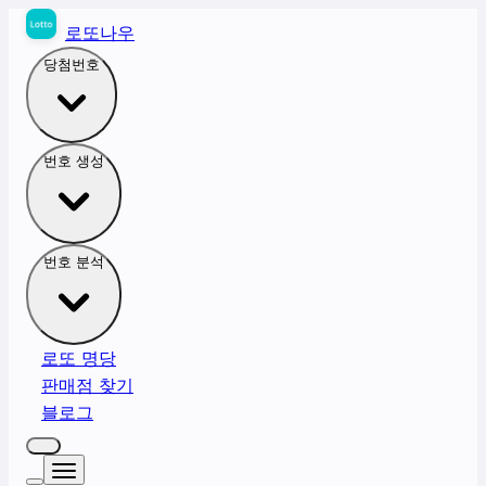
로또나우
당첨번호
번호 생성
번호 분석
로또 명당
판매점 찾기
블로그