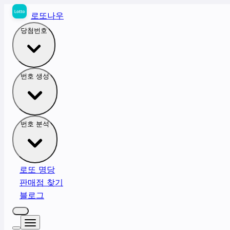
로또나우
당첨번호
번호 생성
번호 분석
로또 명당
판매점 찾기
블로그