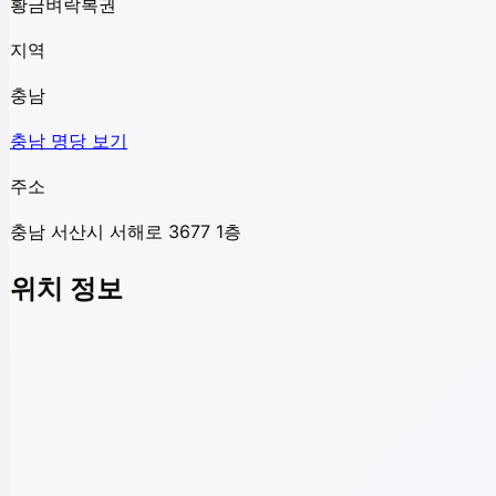
황금벼락복권
지역
충남
충남
명당 보기
주소
충남 서산시 서해로 3677 1층
위치 정보