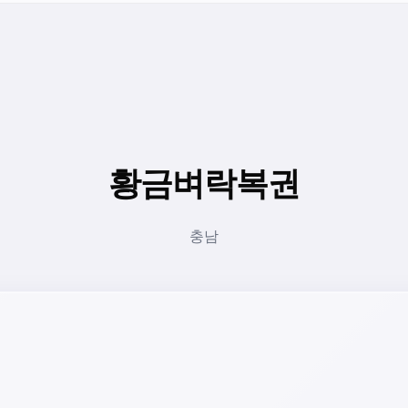
황금벼락복권
충남