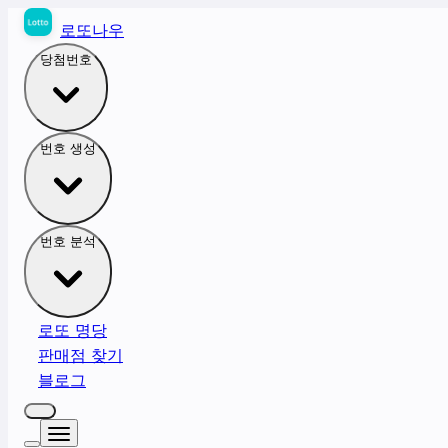
로또나우
당첨번호
번호 생성
번호 분석
로또 명당
판매점 찾기
블로그