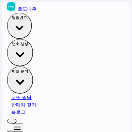
로또나우
당첨번호
번호 생성
번호 분석
로또 명당
판매점 찾기
블로그