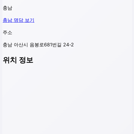
충남
충남
명당 보기
주소
충남 아산시 음봉로681번길 24-2
위치 정보