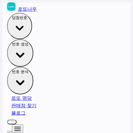
로또나우
당첨번호
번호 생성
번호 분석
로또 명당
판매점 찾기
블로그