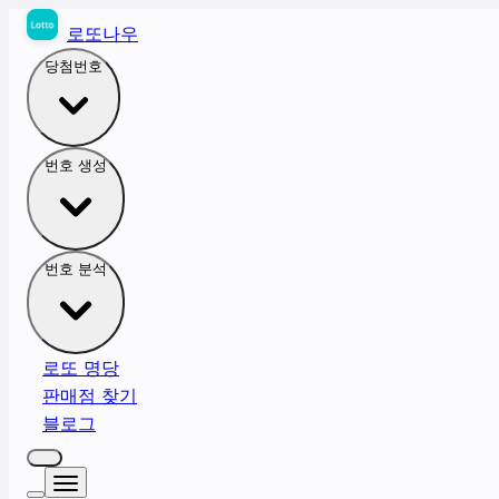
로또나우
당첨번호
번호 생성
번호 분석
로또 명당
판매점 찾기
블로그