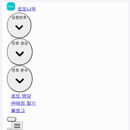
로또나우
당첨번호
번호 생성
번호 분석
로또 명당
판매점 찾기
블로그