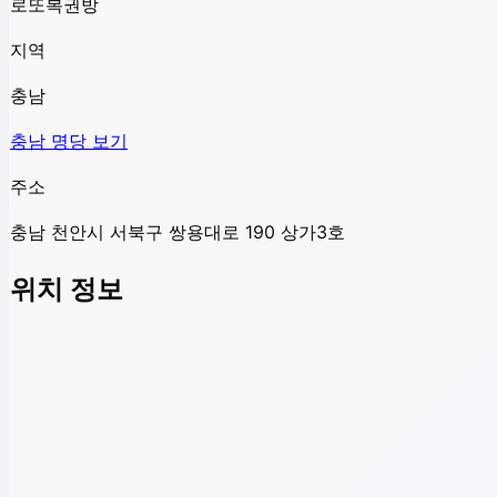
로또복권방
지역
충남
충남
명당 보기
주소
충남 천안시 서북구 쌍용대로 190 상가3호
위치 정보