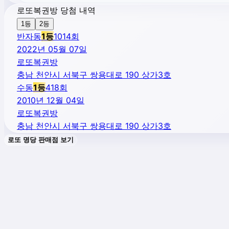
로또복권방 당첨 내역
1등
2등
반자동
1
등
1014
회
2022년 05월 07일
로또복권방
충남 천안시 서북구 쌍용대로 190 상가3호
수동
1
등
418
회
2010년 12월 04일
로또복권방
충남 천안시 서북구 쌍용대로 190 상가3호
로또 명당 판매점 보기