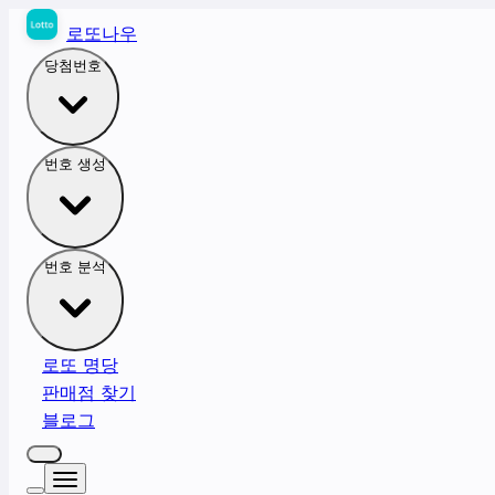
로또나우
당첨번호
번호 생성
번호 분석
로또 명당
판매점 찾기
블로그