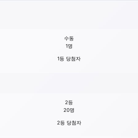
수동
1
명
1등 당첨자
2등
20
명
2등 당첨자