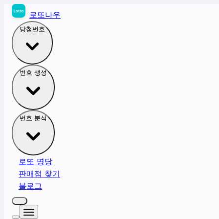
로또나우
당첨번호
번호 생성
번호 분석
로또 명당
판매점 찾기
블로그