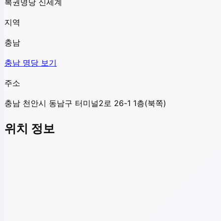
복권명당 신세계
지역
충남
충남
명당 보기
주소
충남 천안시 동남구 터미널2로 26-1 1층(북쪽)
위치 정보