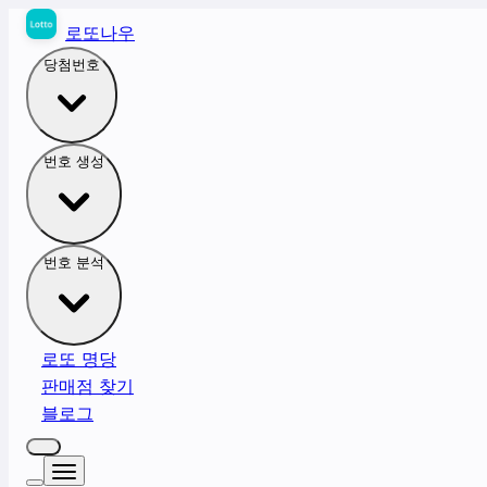
로또나우
당첨번호
번호 생성
번호 분석
로또 명당
판매점 찾기
블로그