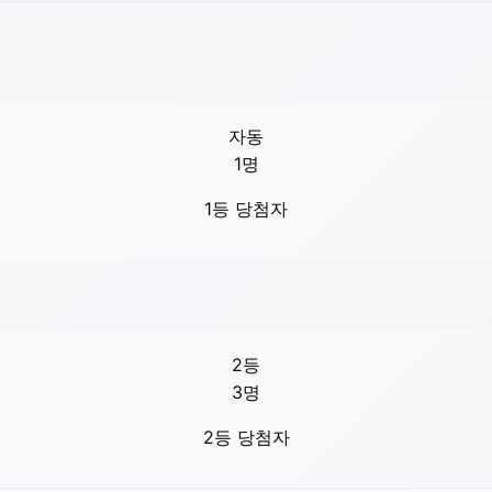
자동
1
명
1등 당첨자
2등
3
명
2등 당첨자