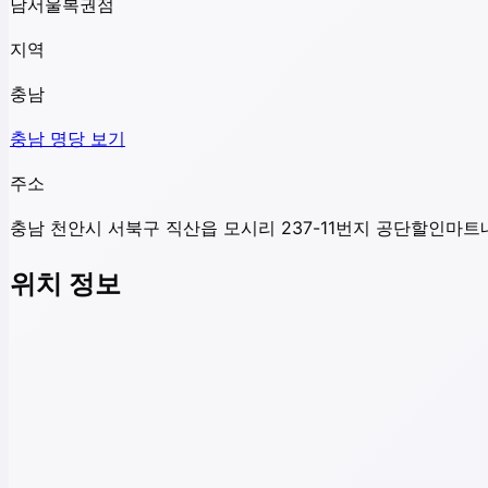
남서울복권점
지역
충남
충남
명당 보기
주소
충남 천안시 서북구 직산읍 모시리 237-11번지 공단할인마트
위치 정보