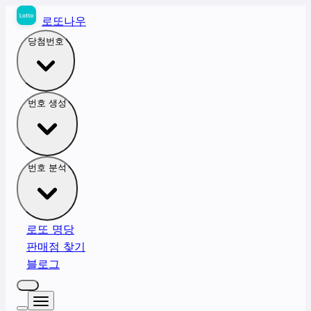
로또나우
당첨번호
번호 생성
번호 분석
로또 명당
판매점 찾기
블로그