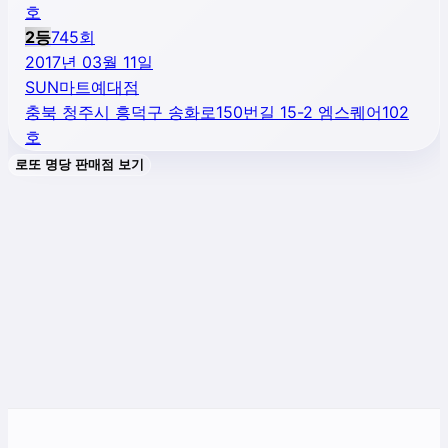
호
2
등
745
회
2017년 03월 11일
SUN마트예대점
충북 청주시 흥덕구 송화로150번길 15-2 엠스퀘어102
호
로또 명당 판매점 보기