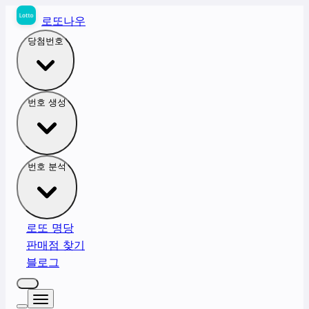
로또나우
당첨번호
번호 생성
번호 분석
로또 명당
판매점 찾기
블로그