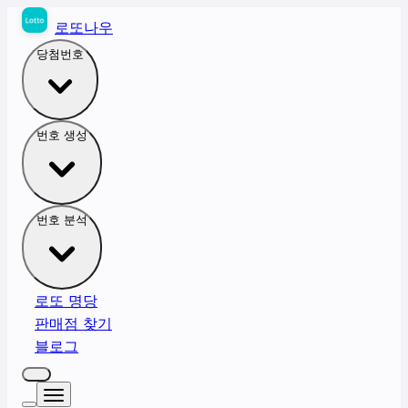
로또나우
당첨번호
번호 생성
번호 분석
로또 명당
판매점 찾기
블로그