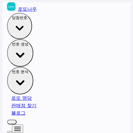
로또나우
당첨번호
번호 생성
번호 분석
로또 명당
판매점 찾기
블로그