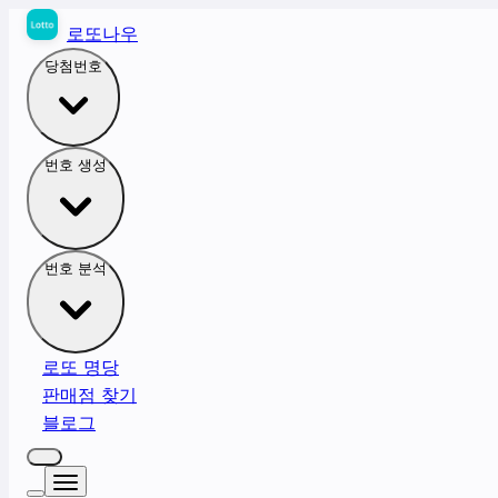
로또나우
당첨번호
번호 생성
번호 분석
로또 명당
판매점 찾기
블로그