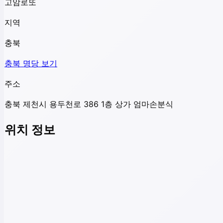
고암로또
지역
충북
충북
명당 보기
주소
충북 제천시 용두천로 386 1층 상가 엄마손분식
위치 정보