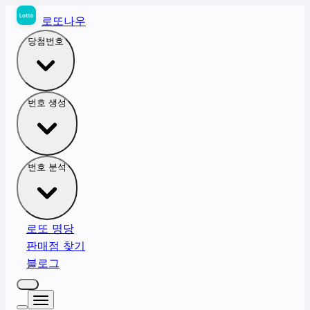
로또나우
당첨번호
번호 생성
번호 분석
로또 명당
판매점 찾기
블로그