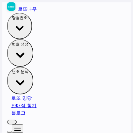
로또나우
당첨번호
번호 생성
번호 분석
로또 명당
판매점 찾기
블로그