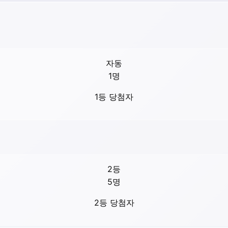
자동
1
명
1등 당첨자
2등
5
명
2등 당첨자