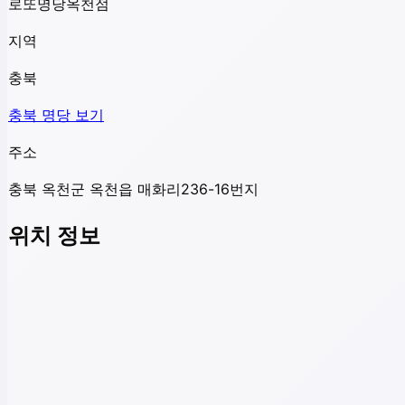
로또명당옥천점
지역
충북
충북
명당 보기
주소
충북 옥천군 옥천읍 매화리236-16번지
위치 정보