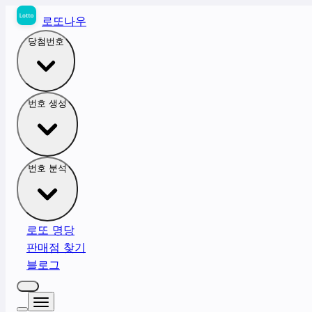
로또나우
당첨번호
번호 생성
번호 분석
로또 명당
판매점 찾기
블로그