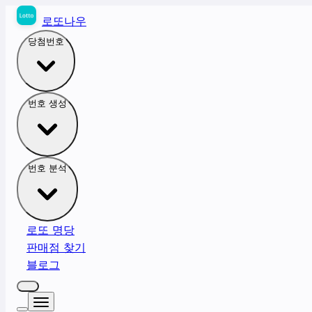
로또나우
당첨번호
번호 생성
번호 분석
로또 명당
판매점 찾기
블로그