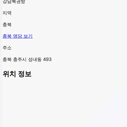
강남복권방
지역
충북
충북
명당 보기
주소
충북 충주시 성내동 493
위치 정보