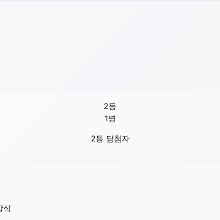
2등
1
명
2등 당첨자
방식