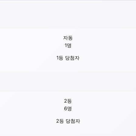
자동
1
명
1등 당첨자
2등
6
명
2등 당첨자