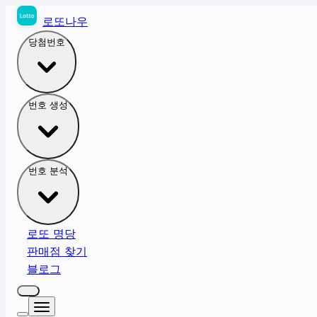
로또나우
당첨번호
번호 생성
번호 분석
로또 명당
판매점 찾기
블로그