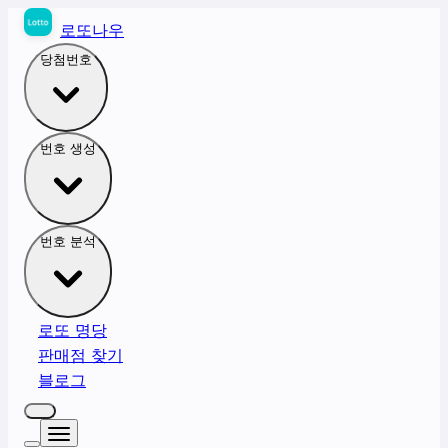
로또나우
당첨번호
번호 생성
번호 분석
로또 명당
판매점 찾기
블로그