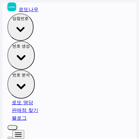
로또나우
당첨번호
번호 생성
번호 분석
로또 명당
판매점 찾기
블로그