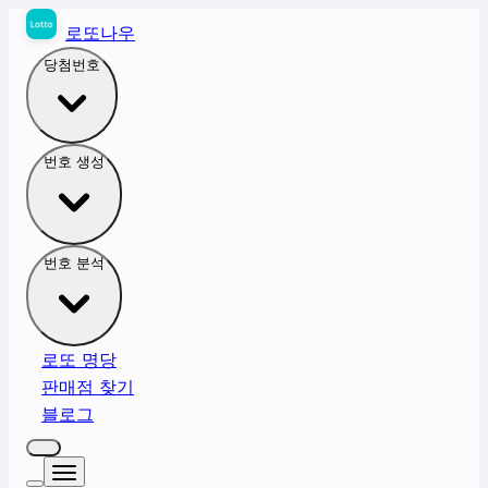
로또나우
당첨번호
번호 생성
번호 분석
로또 명당
판매점 찾기
블로그