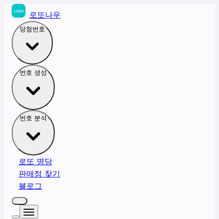
로또나우
당첨번호
번호 생성
번호 분석
로또 명당
판매점 찾기
블로그