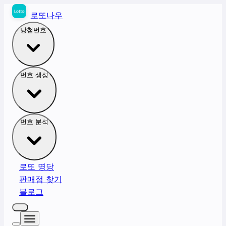
로또나우
당첨번호
번호 생성
번호 분석
로또 명당
판매점 찾기
블로그