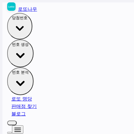
로또나우
당첨번호
번호 생성
번호 분석
로또 명당
판매점 찾기
블로그