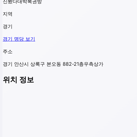
신봤다대박복권방
지역
경기
경기
명당 보기
주소
경기 안산시 상록구 본오동 882-21층우측상가
위치 정보