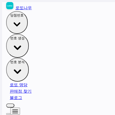
로또나우
당첨번호
번호 생성
번호 분석
로또 명당
판매점 찾기
블로그