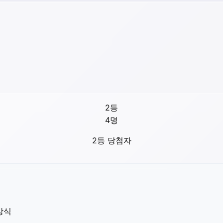
2등
4
명
2등 당첨자
방식