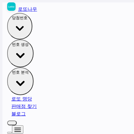
로또나우
당첨번호
번호 생성
번호 분석
로또 명당
판매점 찾기
블로그