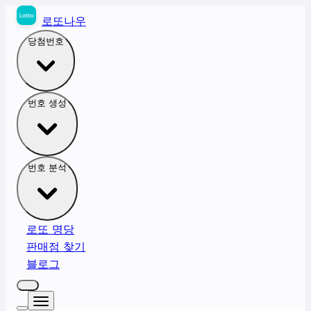
로또나우
당첨번호
번호 생성
번호 분석
로또 명당
판매점 찾기
블로그