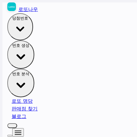
로또나우
당첨번호
번호 생성
번호 분석
로또 명당
판매점 찾기
블로그