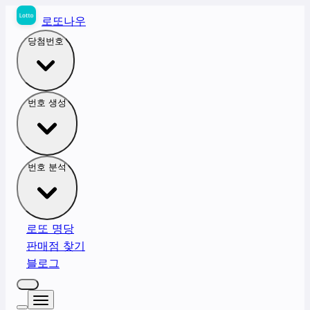
로또나우
당첨번호
번호 생성
번호 분석
로또 명당
판매점 찾기
블로그